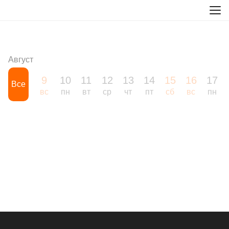
Август
9
10
11
12
13
14
15
16
17
Все
вс
пн
вт
ср
чт
пт
сб
вс
пн