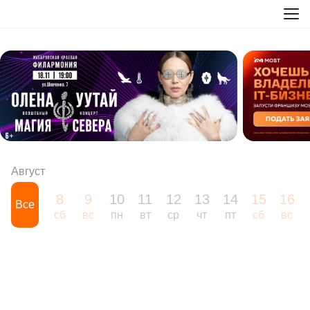
Август
8
9
10
11
12
13
14
15
16
Все
сб
вс
пн
вт
ср
чт
пт
сб
вс