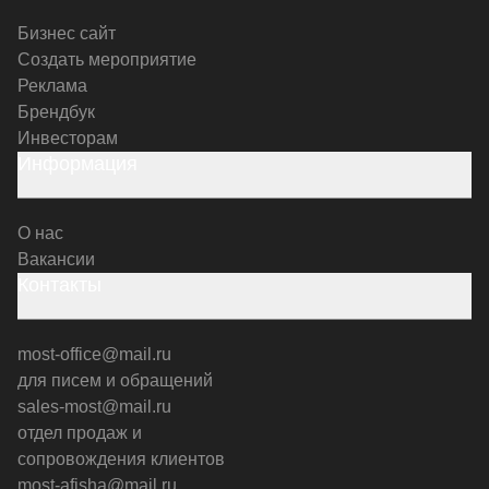
Бизнес сайт
Создать мероприятие
Реклама
Брендбук
Инвесторам
Информация
О нас
Вакансии
Контакты
most-office@mail.ru
для писем и обращений
sales-most@mail.ru
отдел продаж и
сопровождения клиентов
most-afisha@mail.ru