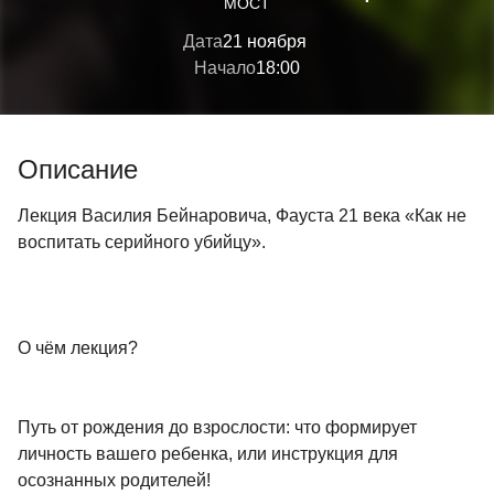
МОСТ
убийцу.
Дата
21 ноября
Начало
18:00
Описание
Лекция Василия Бейнаровича, Фауста 21 века «Как не
воспитать серийного убийцу».
О чём лекция?
Путь от рождения до взрослости: что формирует
личность вашего ребенка, или инструкция для
осознанных родителей!