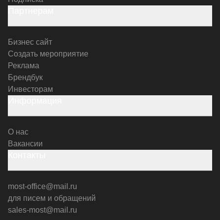
Партнерам
Бизнес сайт
Создать мероприятие
Реклама
Брендбук
Инвесторам
Информация
О нас
Вакансии
Контакты
most-office@mail.ru
для писем и обращений
sales-most@mail.ru