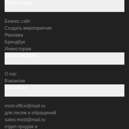
Партнерам
Бизнес сайт
Создать мероприятие
Реклама
Брендбук
Инвесторам
Информация
О нас
Вакансии
Контакты
most-office@mail.ru
для писем и обращений
sales-most@mail.ru
отдел продаж и