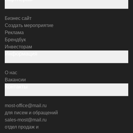
Бизнес сайт
Создать мероприятие
Реклама
Брендбук
Инвесторам
Информация
О нас
Вакансии
Контакты
most-office@mail.ru
для писем и обращений
sales-most@mail.ru
отдел продаж и