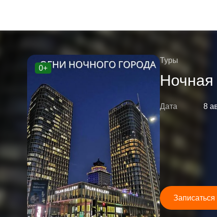
Туры
0+
Ночная 
Дата
8 а
Записаться