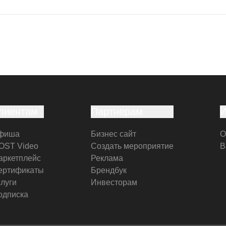
лиентам
Партнерам
фиша
Бизнес сайт
О
OST Video
Создать мероприятие
В
аркетплейс
Реклама
ертификаты
Брендбук
слуги
Инвесторам
одписка