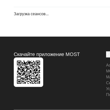
Загрузка сеансов...
Скачайте приложение MOST
К
А
M
М
С
У
П