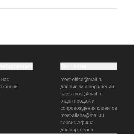
Информация
Контакты
 нас
most-office@mail.ru
акансии
для писем и обращений
sales-most@mail.ru
отдел продаж и
сопровождения клиентов
most-afisha@mail.ru
сервис Афиша
для партнеров