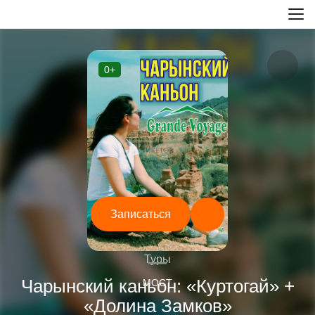
0+
Записаться
—
Туры
Чарынский каньон: «Куртогай» +
МОСТ
«Долина Замков»