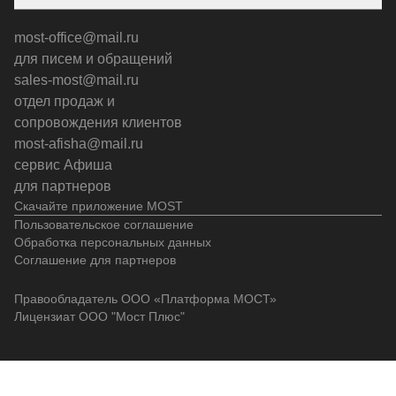
most-office@mail.ru
для писем и обращений
sales-most@mail.ru
отдел продаж и
сопровождения клиентов
most-afisha@mail.ru
сервис Афиша
для партнеров
Скачайте приложение MOST
Пользовательское соглашение
Обработка персональных данных
Соглашение для партнеров
Правообладатель ООО «Платформа МОСТ»
Лицензиат ООО "Мост Плюс"