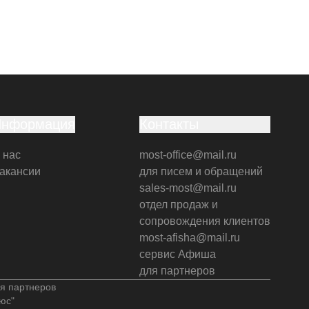
Информация
Контакты
 нас
most-office@mail.ru
акансии
для писем и обращений
sales-most@mail.ru
отдел продаж и
сопровождения клиентов
most-afisha@mail.ru
сервис Афиша
для партнеров
я партнеров
юс"