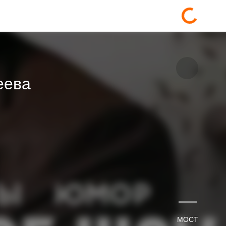
еева
—
МОСТ