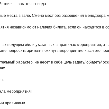
ствие — вам точно сюда.
тные места в зале. Смена мест без разрешения менеджера 
тия независимо от наличия билета, если он находится в со
ных ведущим и/или указанных в правилах мероприятия, а т
ве попросить зрителя покинуть мероприятие и зал его про
ьный характер, не несет в себе цель задеть/ обидеть/ оско
че.
н.
чала мероприятия!
ыми правилами.