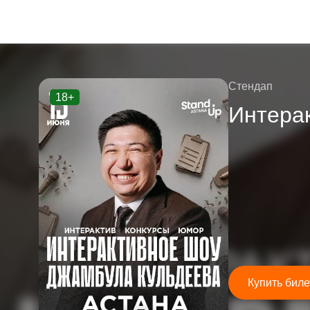
Стендап
18+
Интера
Купить биле