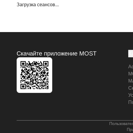
Загрузка сеансов...
Скачайте приложение MOST
К
А
M
М
С
У
П
Пользовате
Пр