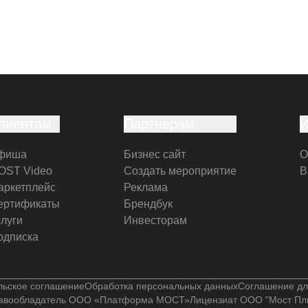
лиентам
Партнерам
фиша
Бизнес сайт
О
OST Video
Создать мероприятие
В
аркетплейс
Реклама
ертификаты
Брендбук
слуги
Инвесторам
одписка
льское соглашение
Обработка персональных данных
Соглашение дл
авообладатель ООО «Платформа МОСТ»
Лицензиат ООО "Мост Пл