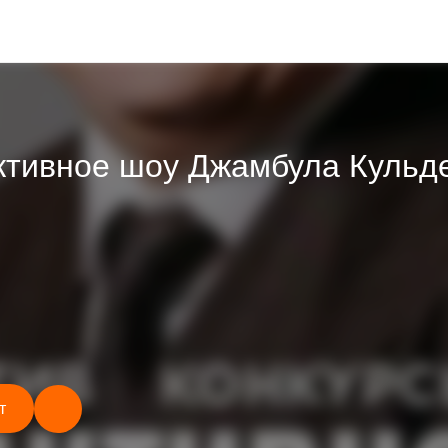
ктивное шоу Джамбула Кульд
т