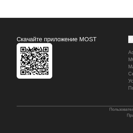
Скачайте приложение MOST
К
А
M
М
С
У
П
Пользовате
Пр