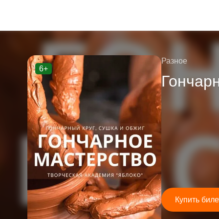
Разное
6+
Гончар
Купить биле