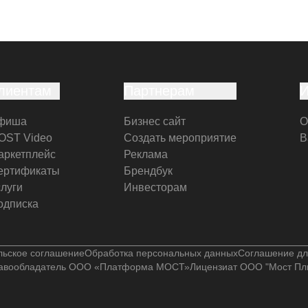
лиентам
Партнерам
фиша
Бизнес сайт
О
OST Video
Создать мероприятие
В
аркетплейс
Реклама
ертификаты
Брендбук
слуги
Инвесторам
одписка
льское соглашение
Обработка персональных данных
Соглашение дл
авообладатель ООО «Платформа МОСТ»
Лицензиат ООО "Мост Пл