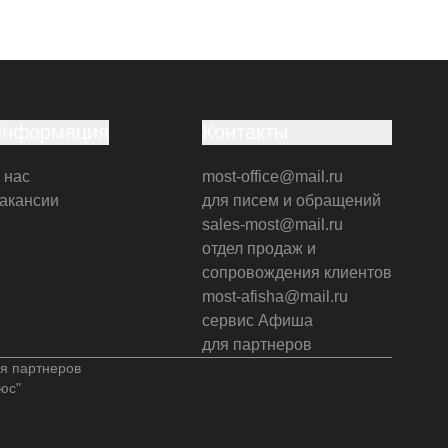
Информация
Контакты
 нас
most-office@mail.ru
акансии
для писем и обращений
sales-most@mail.ru
отдел продаж и
сопровождения клиентов
most-afisha@mail.ru
сервис Афиша
для партнеров
я партнеров
юс"