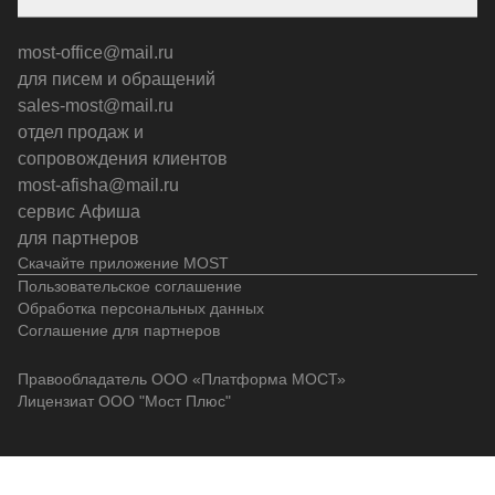
most-office@mail.ru
для писем и обращений
sales-most@mail.ru
отдел продаж и
сопровождения клиентов
most-afisha@mail.ru
сервис Афиша
для партнеров
Скачайте приложение MOST
Пользовательское соглашение
Обработка персональных данных
Соглашение для партнеров
Правообладатель ООО «Платформа МОСТ»
Лицензиат ООО "Мост Плюс"