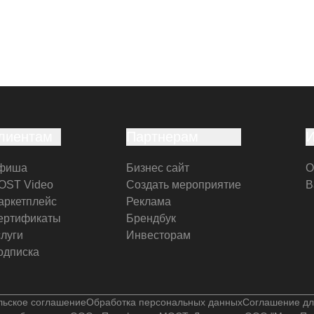
лиентам
Партнерам
фиша
Бизнес сайт
О
OST Video
Создать мероприятие
В
аркетплейс
Реклама
ертификаты
Брендбук
слуги
Инвесторам
одписка
льское соглашение
Обработка персональных данных
Соглашение дл