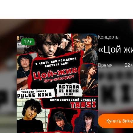
Концерты
12+
«Цой ж
Время
02 
Купить биле