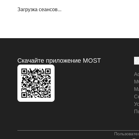
Загрузка сеансов...
Скачайте приложение MOST
К
А
M
М
С
У
П
Пользовате