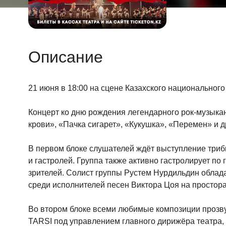
Описание
21 июня в 18:00 на сцене Казахского национальног
Концерт ко дню рождения легендарного рок-музыкан
крови», «Пачка сигарет», «Кукушка», «Перемен» и д
В первом блоке слушателей ждёт выступление трибь
и гастролей. Группа также активно гастролирует п
зрителей. Солист группы Рустем Нурдильдин облада
среди исполнителей песен Виктора Цоя на простора
Во втором блоке всеми любимые композиции прозву
TARSI под управлением главного дирижёра театра,