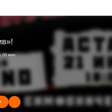
ив»!
ч. 00 мин.
т