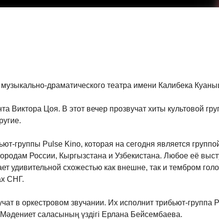
о музыкально-драматического театра имени Калибека Куаныш
та Виктора Цоя. В этот вечер прозвучат хиты культовой гр
ругие.
ют-группы Pulse Kino, которая на сегодня является группо
о городам России, Кыргызстана и Узбекистана. Любое её вы
ет удивительной схожестью как внешне, так и тембром гол
х СНГ.
чат в оркестровом звучании. Их исполнит трибьют-группа 
 Мәдениет саласының үздігі Ерлана Бейсембаева.