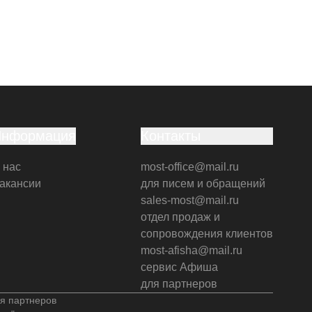
Информация
Контакты
 нас
most-office@mail.ru
акансии
для писем и обращений
sales-most@mail.ru
отдел продаж и
сопровождения клиентов
most-afisha@mail.ru
сервис Афиша
для партнеров
я партнеров