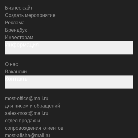
Бизнес сайт
Создать мероприятие
Реклама
Брендбук
Инвесторам
Информация
О нас
Вакансии
Контакты
most-office@mail.ru
для писем и обращений
sales-most@mail.ru
отдел продаж и
сопровождения клиентов
most-afisha@mail.ru