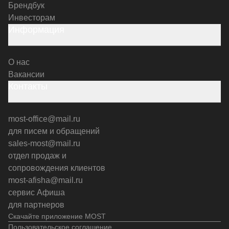
Брендбук
Инвесторам
Информация
О нас
Вакансии
Контакты
most-office@mail.ru
для писем и обращений
sales-most@mail.ru
отдел продаж и
сопровождения клиентов
most-afisha@mail.ru
сервис Афиша
для партнеров
Скачайте приложение MOST
Пользовательское соглашение