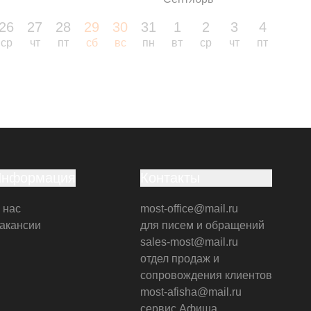
26
27
28
29
30
31
1
2
3
4
5
ср
чт
пт
сб
вс
пн
вт
ср
чт
пт
сб
Информация
Контакты
 нас
most-office@mail.ru
акансии
для писем и обращений
sales-most@mail.ru
отдел продаж и
сопровождения клиентов
most-afisha@mail.ru
сервис Афиша