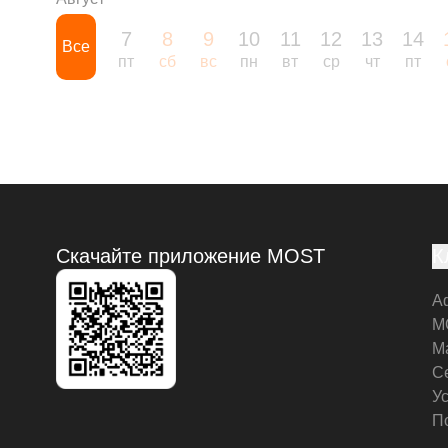
7
8
9
10
11
12
13
14
Все
пт
сб
вс
пн
вт
ср
чт
пт
Скачайте приложение MOST
К
А
M
М
С
У
П