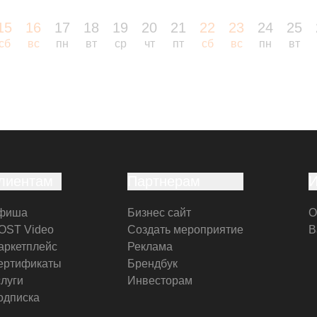
15
16
17
18
19
20
21
22
23
24
25
сб
вс
пн
вт
ср
чт
пт
сб
вс
пн
вт
лиентам
Партнерам
фиша
Бизнес сайт
О
OST Video
Создать мероприятие
В
аркетплейс
Реклама
ертификаты
Брендбук
слуги
Инвесторам
одписка