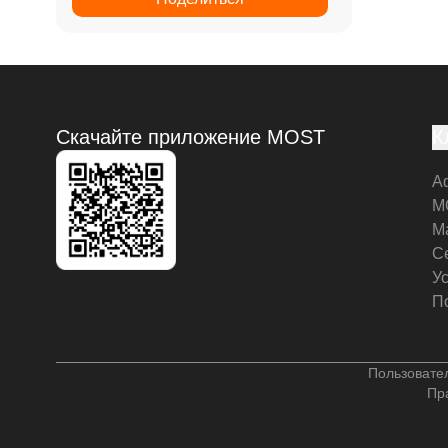
Скачайте приложение MOST
К
А
M
М
С
У
П
Пользовате
Пр