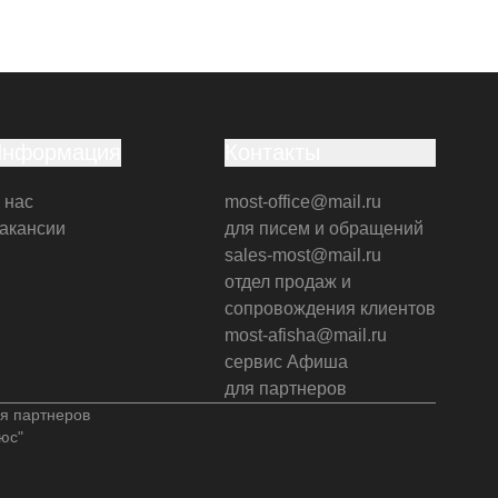
Информация
Контакты
 нас
most-office@mail.ru
акансии
для писем и обращений
sales-most@mail.ru
отдел продаж и
сопровождения клиентов
most-afisha@mail.ru
сервис Афиша
для партнеров
я партнеров
юс"