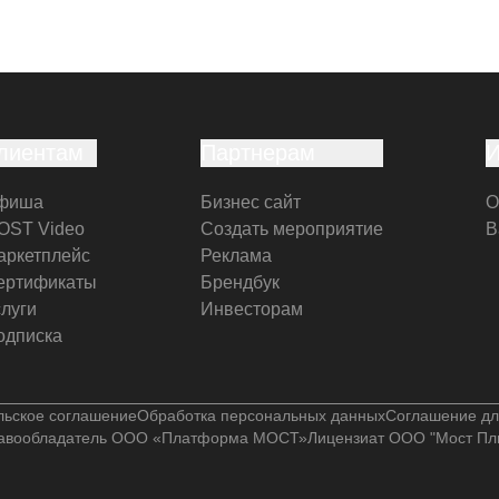
лиентам
Партнерам
фиша
Бизнес сайт
О
OST Video
Создать мероприятие
В
аркетплейс
Реклама
ертификаты
Брендбук
слуги
Инвесторам
одписка
льское соглашение
Обработка персональных данных
Соглашение дл
авообладатель ООО «Платформа МОСТ»
Лицензиат ООО "Мост Пл