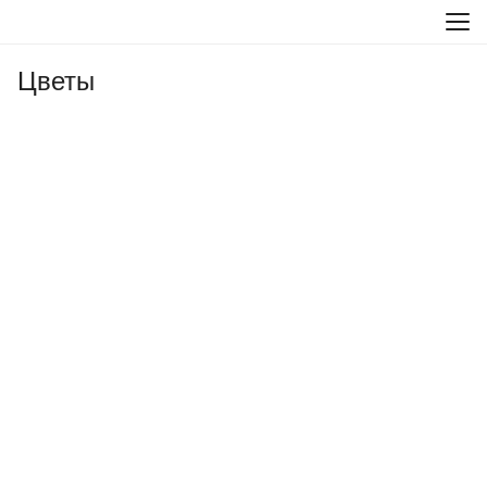
Цветы