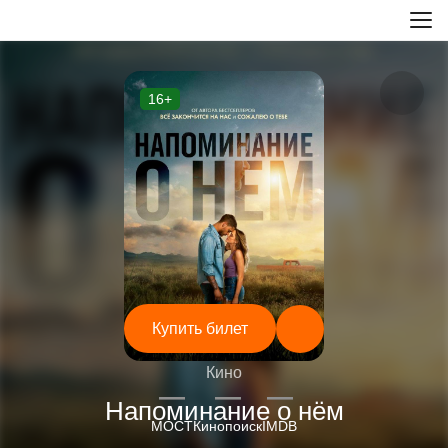
16+
Купить билет
Кино
—
—
—
Напоминание о нём
МОСТ
Кинопоиск
IMDB