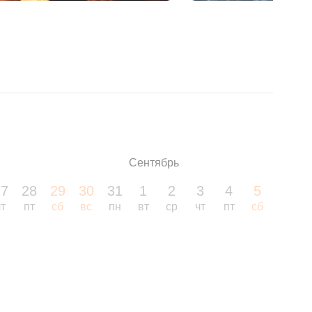
Сентябрь
27
28
29
30
31
1
2
3
4
5
6
чт
пт
сб
вс
пн
вт
ср
чт
пт
сб
вс