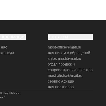
Информация
Контакты
 нас
most-office@mail.ru
акансии
для писем и обращений
sales-most@mail.ru
отдел продаж и
сопровождения клиентов
most-afisha@mail.ru
сервис Афиша
для партнеров
я партнеров
юс"