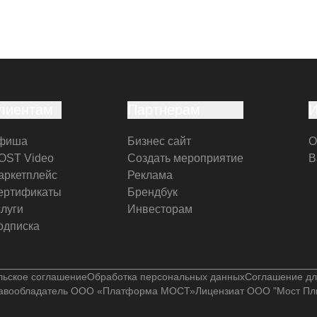
лиентам
Партнерам
фиша
Бизнес сайт
О
OST Video
Создать мероприятие
В
аркетплейс
Реклама
ертификаты
Брендбук
слуги
Инвесторам
одписка
льское соглашение
Обработка персональных данных
Соглашение дл
авообладатель ООО «Платформа МОСТ»
Лицензиат ООО "Мост Пл