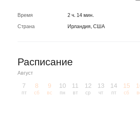
Время
2 ч. 14 мин.
Страна
Ирландия, США
Расписание
Август
7
8
9
10
11
12
13
14
15
1
пт
сб
вс
пн
вт
ср
чт
пт
сб
в