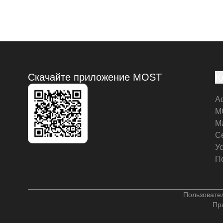
Скачайте приложение MOST
К
А
M
М
С
У
П
Пользовате
Пр