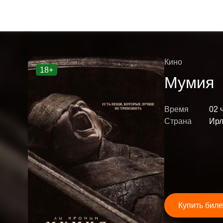
Кино
18+
Мумия
Время
02 
Страна
Ирл
Купить биле