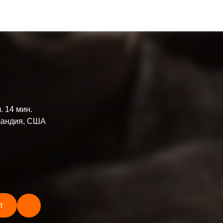
ч. 14 мин.
андия, США
т