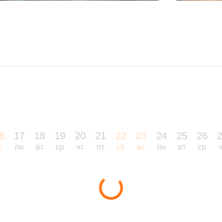
6
17
18
19
20
21
22
23
24
25
26
с
пн
вт
ср
чт
пт
сб
вс
пн
вт
ср