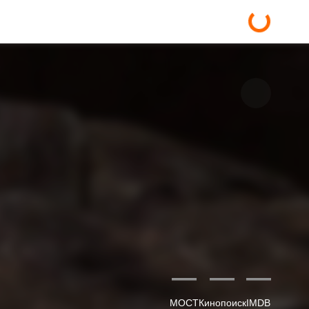
—
—
—
МОСТ
Кинопоиск
IMDB