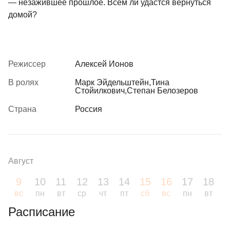
— незажившее прошлое. Всем ли удастся вернуться
домой?
Режиссер
Алексей Ионов
В ролях
Марк Эйдельштейн,Тина
Стойилкович,Степан Белозеров
Страна
Россия
Август
9
10
11
12
13
14
15
16
17
18
1
вс
пн
вт
ср
чт
пт
сб
вс
пн
вт
с
Расписание