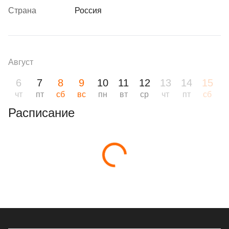
Страна
Россия
Август
6
7
8
9
10
11
12
13
14
15
1
чт
пт
сб
вс
пн
вт
ср
чт
пт
сб
в
Расписание