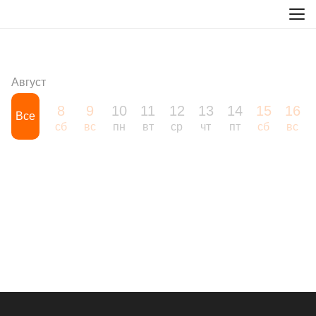
Август
8
9
10
11
12
13
14
15
16
Все
сб
вс
пн
вт
ср
чт
пт
сб
вс