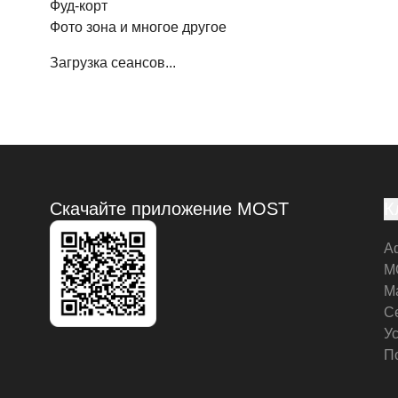
Фуд-корт
Фото зона и многое другое
Загрузка сеансов...
Скачайте приложение MOST
К
А
M
М
С
У
П