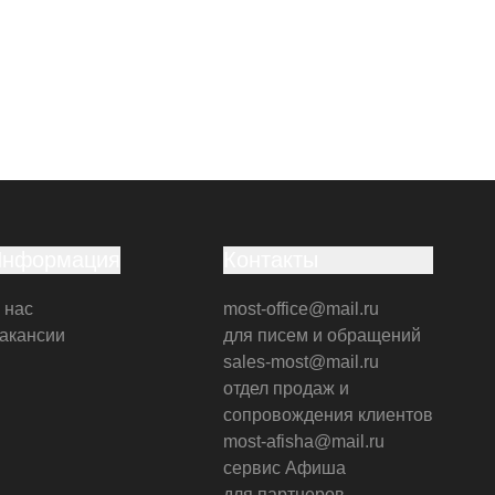
Информация
Контакты
 нас
most-office@mail.ru
акансии
для писем и обращений
sales-most@mail.ru
отдел продаж и
сопровождения клиентов
most-afisha@mail.ru
сервис Афиша
для партнеров