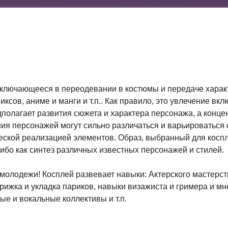
аключающееся в переодевании в костюмы и передаче характ
ксов, аниме и манги и т.п.. Как правило, это увлечение вк
полагает развития сюжета и характера персонажа, а конце
ния персонажей могут сильно различаться и варьироваться
ской реализацией элементов. Образ, выбранный для коспле
ибо как синтез различных известных персонажей и стилей.
молодежи! Косплей развевает навыки: Актерского мастерст
рижка и укладка париков, навыки визажиста и гримера и мн
ые и вокальные коллективы и т.п.