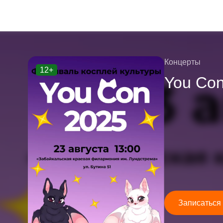
Концерты
12+
You Con
Записаться