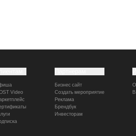
лиентам
Партнерам
фиша
Бизнес сайт
О
OST Video
Создать мероприятие
В
аркетплейс
Реклама
ертификаты
Брендбук
слуги
Инвесторам
одписка