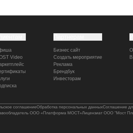
лиентам
Партнерам
фиша
Бизнес сайт
О
OST Video
Создать мероприятие
В
аркетплейс
Реклама
ертификаты
Брендбук
слуги
Инвесторам
одписка
льское соглашение
Обработка персональных данных
Соглашение дл
авообладатель ООО «Платформа МОСТ»
Лицензиат ООО "Мост Пл