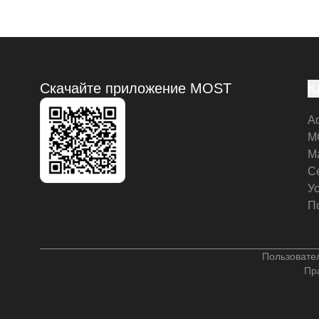
Скачайте приложение MOST
К
А
M
М
С
У
П
Пользовате
Пр