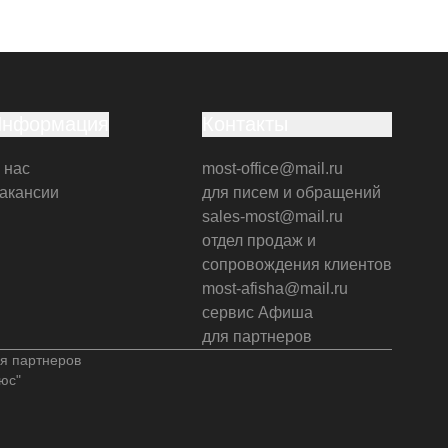
Информация
Контакты
 нас
most-office@mail.ru
акансии
для писем и обращений
sales-most@mail.ru
отдел продаж и
сопровождения клиентов
most-afisha@mail.ru
сервис Афиша
для партнеров
я партнеров
юс"