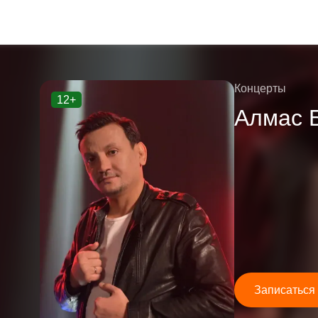
Концерты
12+
Алмас 
Записаться