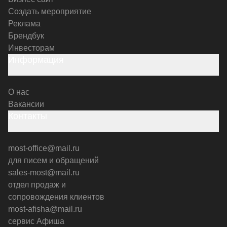
Создать мероприятие
Реклама
Брендбук
Инвесторам
Информация
О нас
Вакансии
Контакты
most-office@mail.ru
для писем и обращений
sales-most@mail.ru
отдел продаж и
сопровождения клиентов
most-afisha@mail.ru
сервис Афиша