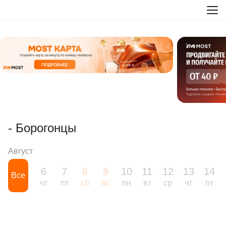
- Борогонцы
Август
6
7
8
9
10
11
12
13
14
Все
чт
пт
сб
вс
пн
вт
ср
чт
пт