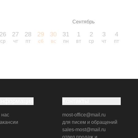
Сентябрь
26
27
28
29
30
31
1
2
3
4
5
ср
чт
пт
сб
вс
пн
вт
ср
чт
пт
сб
Информация
Контакты
 нас
most-office@mail.ru
акансии
для писем и обращений
sales-most@mail.ru
отдел продаж и