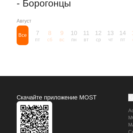
- Борогонцы
Август
7
8
9
10
11
12
13
14
Все
пт
сб
вс
пн
вт
ср
чт
пт
Скачайте приложение MOST
К
А
M
М
С