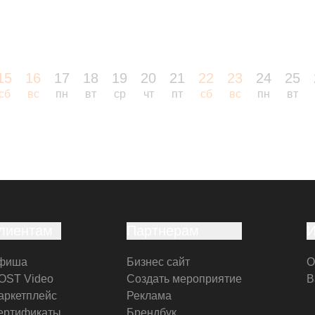
15
16
17
18
19
20
21
22
23
24
25
сб
вс
пн
вт
ср
чт
пт
сб
вс
пн
вт
лиентам
Партнерам
фиша
Бизнес сайт
О
OST Video
Создать мероприятие
В
аркетплейс
Реклама
ертификаты
Брендбук