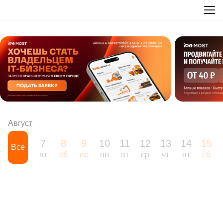
Август
7
8
9
10
11
12
13
14
15
Все
пт
сб
вс
пн
вт
ср
чт
пт
сб