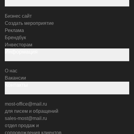
Бизнес сайт
Создать мероприятие
Реклама
Брендбук
Инвесторам
Информация
О нас
Вакансии
Контакты
most-office@mail.ru
для писем и обращений
sales-most@mail.ru
отдел продаж и
сопровождения клиентов