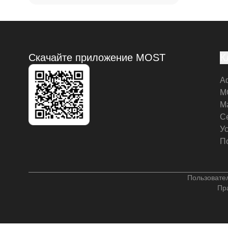
Скачайте приложение MOST
К
А
M
М
С
У
П
Пользовате
Пр