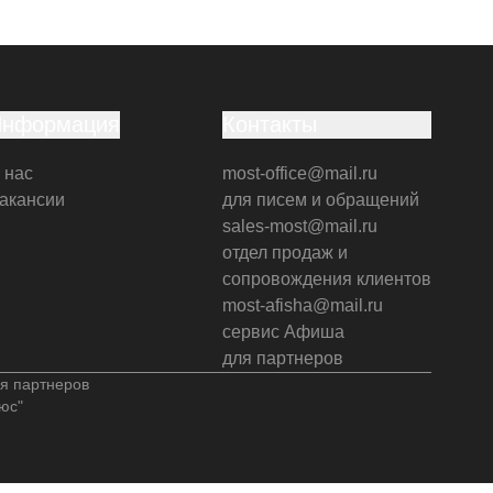
Информация
Контакты
 нас
most-office@mail.ru
акансии
для писем и обращений
sales-most@mail.ru
отдел продаж и
сопровождения клиентов
most-afisha@mail.ru
сервис Афиша
для партнеров
я партнеров
юс"