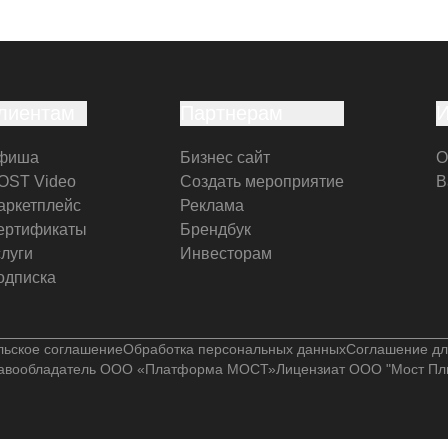
лиентам
Партнерам
фиша
Бизнес сайт
О
OST Video
Создать мероприятие
В
аркетплейс
Реклама
ертификаты
Брендбук
слуги
Инвесторам
одписка
льское соглашение
Обработка персональных данных
Соглашение дл
авообладатель ООО «Платформа МОСТ»
Лицензиат ООО "Мост Пл