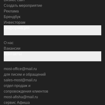
Создать мероприятие
Реклама
Брендбук
Инвесторам
Информация
О нас
Вакансии
Контакты
most-office@mail.ru
для писем и обращений
sales-most@mail.ru
отдел продаж и
сопровождения клиентов
most-afisha@mail.ru
сервис Афиша