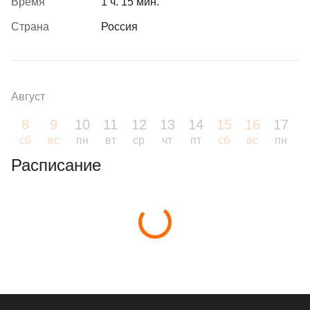
Время
1 ч. 15 мин.
Страна
Россия
Август
8
9
10
11
12
13
14
15
16
17
1
сб
вс
пн
вт
ср
чт
пт
сб
вс
пн
в
Расписание