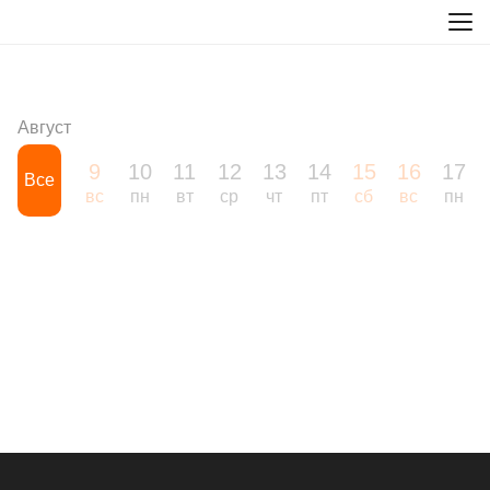
Август
9
10
11
12
13
14
15
16
17
Все
вс
пн
вт
ср
чт
пт
сб
вс
пн